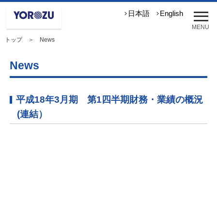
メ
日本語
English
ニ
MENU
ュ
トップ
＞ News
ー
を
開
News
く
平成18年3月期 第1四半期財務・業績の概況
(連結）