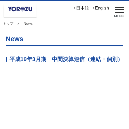
メ
日本語
English
ニ
MENU
ュ
トップ
＞ News
ー
を
開
News
く
平成19年3月期 中間決算短信（連結・個別）