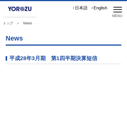
メ
日本語
English
ニ
MENU
ュ
トップ
＞ News
ー
を
開
News
く
平成28年3月期 第1四半期決算短信