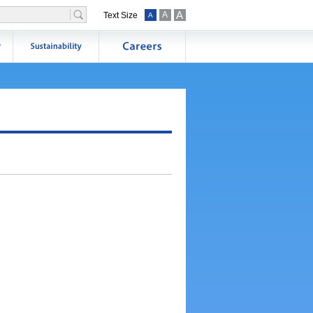
A
A
Text Size
A